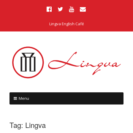
Lingva English Café
Menu
Tag:
Lingva