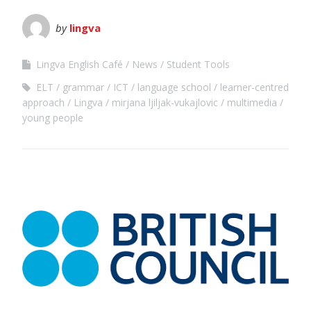
by
lingva
Lingva English Café
News
Student Tools
ELT
grammar
ICT
language school
learner-centred
approach
Lingva
mirjana ljiljak-vukajlovic
multimedia
young people