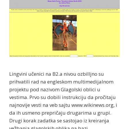
Lingvini učenici na B2.a nivou ozbilljno su
prihvatili rad na engleskom multimedijalnom
projektu pod nazivom Glagolski oblici u
vestima. Prvo su dobili instrukciju da pročitaju
najnovije vesti na veb sajtu www.wikinews.org, i
da ih usmeno prepričaju drugarima u grupi.
Drugi korak zadatka se sastojao iz kreiranja
vežbanja glagolskih oblika na bazi