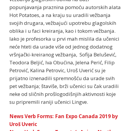
popunjavanja praznina pomoću autorskih alata
Hot Potatoes, a na kraju su uradili vežbanja
svojih drugara, vežbajući upotrebu glagolskih
oblika i u faci kreiranja, kao i tokom vežbanja.
Iako je profesorka u prvi mah mislila da učenici
neće hteti da urade više od jednog dodatnog
vršnjački-kreiranog vežbanja, Sofija Belušević,
Teodora Beljić, Iva Obućina, Jelena Perić, Filip
Petrović, Kalina Petrovic, Uroš Uverić su je
prijatno iznenadili spremnošću da urade svih
pet vežbanja; štaviše, brži učenici su čak uradili
neke od sličnih prošlogodišnjih aktivnosti koje
su pripremili raniji učenici Lingve.
News Verb Forms: Fan Expo Canada 2019 by
Uroš Uveric