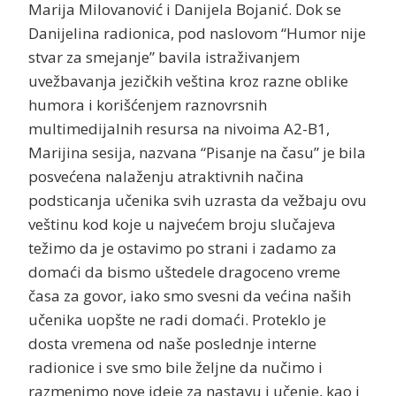
Marija Milovanović i Danijela Bojanić. Dok se
Danijelina radionica, pod naslovom “Humor nije
stvar za smejanje” bavila istraživanjem
uvežbavanja jezičkih veština kroz razne oblike
humora i korišćenjem raznovrsnih
multimedijalnih resursa na nivoima A2-B1,
Marijina sesija, nazvana “Pisanje na času” je bila
posvećena nalaženju atraktivnih načina
podsticanja učenika svih uzrasta da vežbaju ovu
veštinu kod koje u najvećem broju slučajeva
težimo da je ostavimo po strani i zadamo za
domaći da bismo uštedele dragoceno vreme
časa za govor, iako smo svesni da većina naših
učenika uopšte ne radi domaći. Proteklo je
dosta vremena od naše poslednje interne
radionice i sve smo bile željne da nučimo i
razmenimo nove ideje za nastavu i učenje, kao i