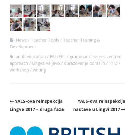
News
Teacher Tools
Teacher Training &
Development
adult education
ESL/EFL
grammar
learner-centred
approach
Lingva Valjevo
obrazovanje odraslih
TTD
workshop
writing
YALS-ova reinspekcija
YALS-ova reinspekcija
Lingve 2017 – druga faza
nastave u Lingvi 2017