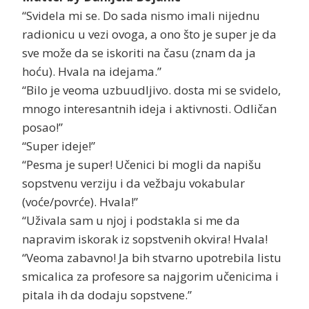
“Svidela mi se. Do sada nismo imali nijednu
radionicu u vezi ovoga, a ono što je super je da
sve može da se iskoriti na času (znam da ja
hoću). Hvala na idejama.”
“Bilo je veoma uzbuudljivo. dosta mi se svidelo,
mnogo interesantnih ideja i aktivnosti. Odličan
posao!”
“Super ideje!”
“Pesma je super! Učenici bi mogli da napišu
sopstvenu verziju i da vežbaju vokabular
(voće/povrće). Hvala!”
“Uživala sam u njoj i podstakla si me da
napravim iskorak iz sopstvenih okvira! Hvala!
“Veoma zabavno! Ja bih stvarno upotrebila listu
smicalica za profesore sa najgorim učenicima i
pitala ih da dodaju sopstvene.”