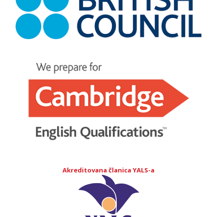
Akreditovana članica YALS-a