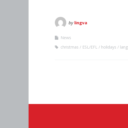
by
lingva
News
christmas
ESL/EFL
holidays
lan