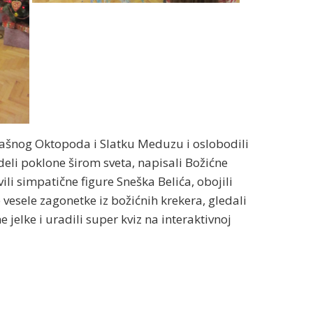
trašnog Oktopoda i Slatku Meduzu i oslobodili
li poklone širom sveta, napisali Božićne
vili simpatične figure Sneška Belića, obojili
 vesele zagonetke iz božićnih krekera, gledali
 jelke i uradili super kviz na interaktivnoj