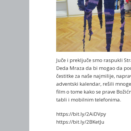
Juče i preključe smo raspukli S
Deda Mraza da bi mogao da pode
čestitke za naše najmilije, napra
adventski kalendar, rešili mnoge
film o tome kako se prave Božićne
tabli i mobilnim telefonima.
https://bit.ly/2AiDVpy
https://bit.ly/2BKetJu