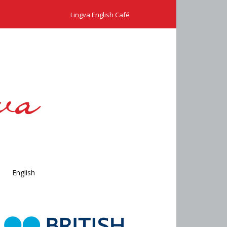
Lingva English Café
English