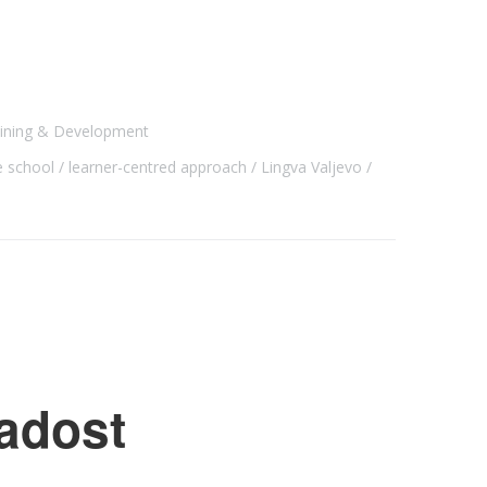
aining & Development
e school
learner-centred approach
Lingva Valjevo
adost