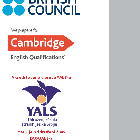
Akreditovana članica YALS-a
YALS je pridruženi član
EAQUALS-a