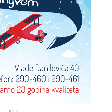
•
•
•