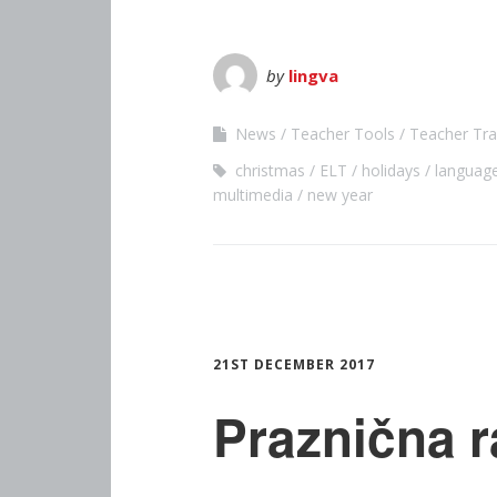
by
lingva
News
Teacher Tools
Teacher Tr
christmas
ELT
holidays
languag
multimedia
new year
21ST DECEMBER 2017
Praznična r