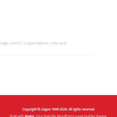
guage school
Lingva Valjevo
new year
Copyright © Lingva 1999-
2026
. All rights reserved.
Built with
Make
. Your friendly WordPress page builder theme.