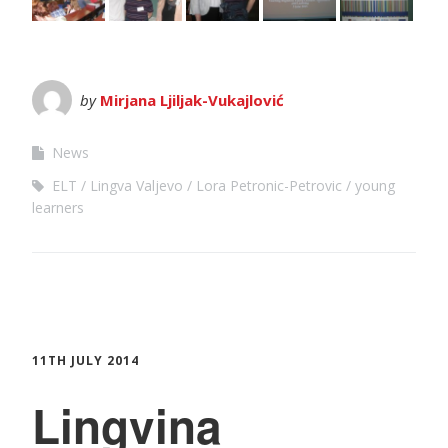
by
Mirjana Ljiljak-Vukajlović
News
ELT
Lingva Valjevo
Lora Petronic-Petrovic
young
learners
11TH JULY 2014
Lingvina