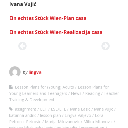
Ivana Vujić
Ein echtes Stück Wien-Plan casa
Ein echtes Stück Wien-Realizacija casa
by
lingva
Lesson Plans for (Young) Adults
Lesson Plans for
Young Learners and Teenagers
News
Reading
Teacher
Training & Development
assignment
ELT
ESL/EFL
Ivana Lazic
ivana vujic
katarina andric
lesson plan
Lingva Valjevo
Lora
Petronic-Petrovic
Marija Milovanovic
Milica Milanovic
mirjana ljiljak-vukajlovic
multimedia
presentation