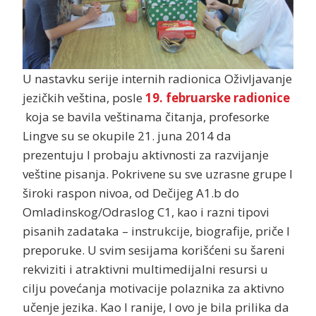
U nastavku serije internih radionica Oživljavanje
jezičkih veština, posle
19. februarske radionice
koja se bavila veštinama čitanja, profesorke
Lingve su se okupile 21. juna 2014 da
prezentuju I probaju aktivnosti za razvijanje
veštine pisanja. Pokrivene su sve uzrasne grupe I
široki raspon nivoa, od Dečijeg A1.b do
Omladinskog/Odraslog C1, kao i razni tipovi
pisanih zadataka – instrukcije, biografije, priče I
preporuke. U svim sesijama korišćeni su šareni
rekviziti i atraktivni multimedijalni resursi u
cilju povećanja motivacije polaznika za aktivno
učenje jezika. Kao I ranije, I ovo je bila prilika da