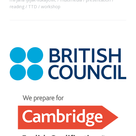
reading
TTD
workshop