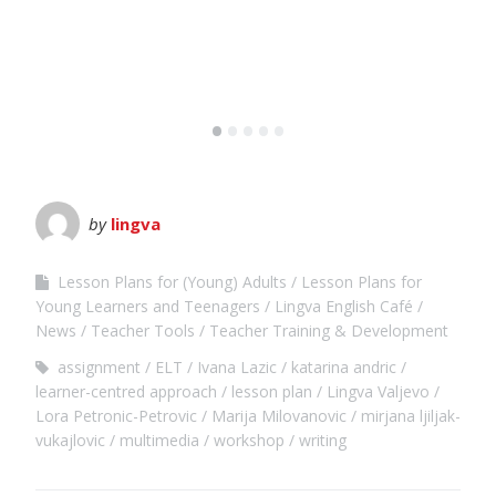
•
•
•
•
•
by
lingva
Lesson Plans for (Young) Adults
Lesson Plans for
Young Learners and Teenagers
Lingva English Café
News
Teacher Tools
Teacher Training & Development
assignment
ELT
Ivana Lazic
katarina andric
learner-centred approach
lesson plan
Lingva Valjevo
Lora Petronic-Petrovic
Marija Milovanovic
mirjana ljiljak-
vukajlovic
multimedia
workshop
writing