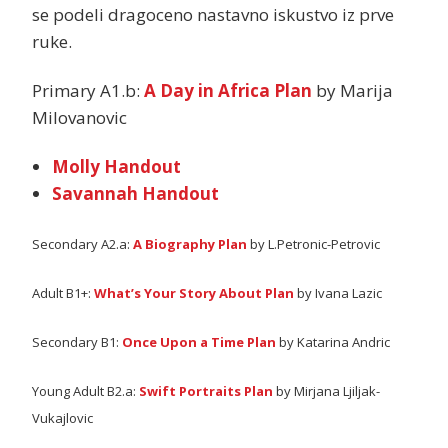
se podeli dragoceno nastavno iskustvo iz prve
ruke.
Primary A1.b:
A Day in Africa Plan
by Marija
Milovanovic
Molly Handout
Savannah Handout
Secondary A2.a:
A Biography Plan
by L.Petronic-Petrovic
Adult B1+:
What’s Your Story About Plan
by Ivana Lazic
Secondary B1:
Once Upon a Time Plan
by Katarina Andric
Young Adult B2.a:
Swift Portraits Plan
by Mirjana Ljiljak-
Vukajlovic